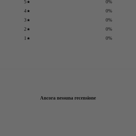
5
0
%
4
0
%
3
0
%
2
0
%
1
0
%
Ancora nessuna recensione