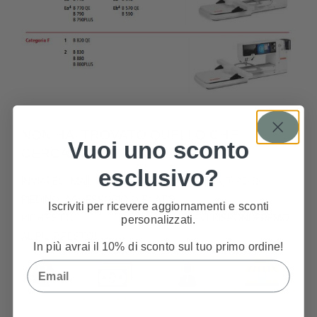
NON HAI TROVATO QUELLO CHE
Vuoi uno sconto
CERCAVI? SCRIVICI!
esclusivo?
INVIATECI MAIL CON MODELLO MACCHINA,TIPO DI
PIEDINO, ACCESSORIO O FILATO
Iscriviti per ricevere aggiornamenti e sconti
RICHIESTO:
INFO@TRIMACITALIA.IT
– VI RISPONDEREMO
personalizzati.
AL PIÙ PRESTO!
In più avrai il 10% di sconto sul tuo primo ordine!
Email