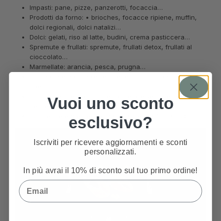
Impasti: pane, pizze, panzerotti, focaccia…
Prodotti da forno: • brioches, focacce ripiene, muffin,
dolci regionali, dolci natalizi…
Dolci: gelati, riso al latte, budini, crema pasticcera…
Spremute e frullati: spremute, frullati detox, frullati al
cioccolato…
Marmellate: arancia, pesca, prugna…
Cucina internazionale: le ricette più importanti di tutti i
paesi.
Cucina per neonati: prime pappe alle verdure, carne,
Vuoi uno sconto
pesce…
Dolci e merende per neonati: pappe alla frutta, yogurt…
esclusivo?
Iscriviti per ricevere aggiornamenti e sconti
personalizzati.
In più avrai il 10% di sconto sul tuo primo ordine!
Email