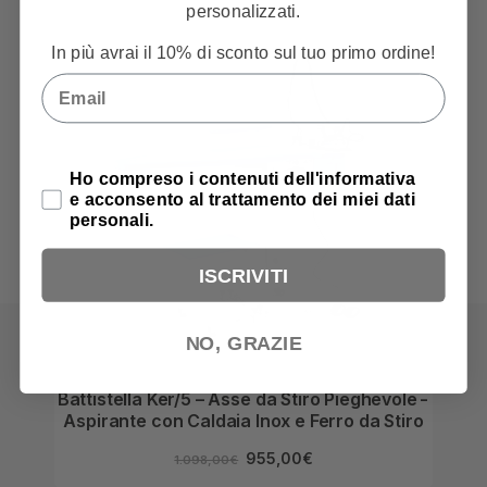
personalizzati.
In più avrai il 10% di sconto sul tuo primo ordine!
Email
Privacy Policy
Ho compreso i contenuti dell'informativa
e acconsento al trattamento dei miei dati
personali.
ISCRIVITI
NO, GRAZIE
Battistella Ker/5 – Asse da Stiro Pieghevole –
Batti
Aspirante con Caldaia Inox e Ferro da Stiro
955,00
€
1.098,00
€