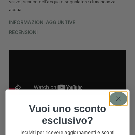
visivo, scarico dell’acqua e segnalatore di mancanza
acqua
INFORMAZIONI AGGIUNTIVE
RECENSIONI
Vuoi uno sconto
esclusivo?
PRODOTTI CORRELATI
Iscriviti per ricevere aggiornamenti e sconti