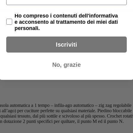
 HZL-355Z ha in dotazione 2 punti specifici per quiltare, il punto M e
Privacy Policy
Ho compreso i contenuti dell'informativa
e acconsento al trattamento dei miei dati
personali.
Iscriviti
No, grazie
asola automatica a 1 tempo – infila-ago automatico – zig zag regolabile
 all’ago) per cuciture perfette su qualsiasi materiale. Piedino bloccabile 
su qualsiasi tessuto, dal più sottile e scivoloso al più spesso. Crochet ro
otazione 2 punti specifici per quiltare, il punto M ed il punto N.