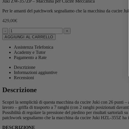
Juki ZW-357ZP – Macchina per Cucire Meccanica
Per le amanti del patchwork segnaliamo che la macchina da cucire Juki
429,00
€
-
+
AGGIUNGI AL CARRELLO
Assistenza Telefonica
Academy e Tutor
Pagamento a Rate
Descrizione
Informazioni aggiuntive
Recensioni
Descrizione
Scopri la semplicità di questa macchina da cucire Juki con 26 punti – 
lavoro – griffa di trasporto a 7 ranghi (con 2 ranghi posizionati davanti
Possibilità di regolare la pressione del piedino per risultati sartoriali 
patchwork segnaliamo che la macchina da cucire Juki HZL-355Z ha in d
DESCRIZIONE