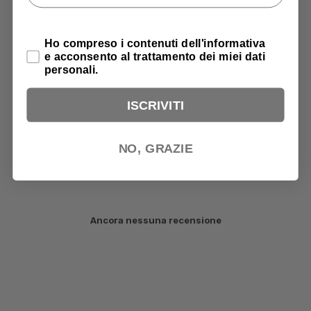
2
0
%
1
0
%
Privacy Policy
Ho compreso i contenuti dell'informativa
e acconsento al trattamento dei miei dati
personali.
Scrivi una recensione
ISCRIVITI
Recensioni
0
NO, GRAZIE
Ancora nessuna recensione