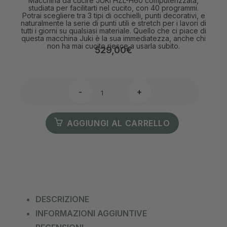
Macchina da cucire JUKI HZL-H60 computerizzata,
studiata per facilitarti nel cucito, con 40 programmi.
Potrai scegliere tra 3 tipi di occhielli, punti decorativi, e
naturalmente la serie di punti utili e stretch per i lavori di
tutti i giorni su qualsiasi materiale. Quello che ci piace di
questa macchina Juki è la sua immediatezza, anche chi
non ha mai cucito riesce a usarla subito.
529,00
€
-
+
AGGIUNGI AL CARRELLO
DESCRIZIONE
INFORMAZIONI AGGIUNTIVE