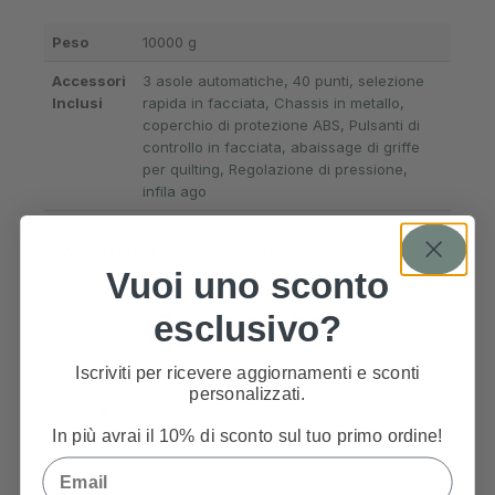
Peso
10000 g
Accessori
3 asole automatiche
,
40 punti, selezione
Inclusi
rapida in facciata
,
Chassis in metallo,
coperchio di protezione ABS
,
Pulsanti di
controllo in facciata, abaissage di griffe
per quilting
,
Regolazione di pressione,
infila ago
Recensioni dei clienti
Vuoi uno sconto
0
esclusivo?
/ 5
0 recensioni
Iscriviti per ricevere aggiornamenti e sconti
personalizzati.
5
0
%
In più avrai il 10% di sconto sul tuo primo ordine!
4
0
%
Email
3
0
%