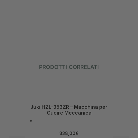
PRODOTTI CORRELATI
Juki HZL-353ZR – Macchina per
Janome
Cucire Meccanica
338,00
€