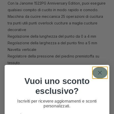
Con la Janome 1522PG Anniversary Edition, puoi eseguire
qualsiasi compito di cucito in modo rapido e comodo.
Macchina da cucire meccanica 25 operazioni di cucitura
tra punti utili punti overlock cuciture a maglia cuciture
decorative
Regolazione della lunghezza del punto da 0 a 4 mm
Regolazione della larghezza a del punto fino a 5 mm
Navetta verticale
Regolatore della pressione del piedino premistoffa su
tessuto
Leva di retromarcia
Spazio di lavoro (larghezza x altezza) (mm): 170,5 ×
Vuoi uno sconto
108,2
esclusivo?
Area di cucitura mm 105,4 a sinistra dell’ ago e m 111,8
fronte ago
Iscriviti per ricevere aggiornamenti e sconti
Sgancio rapido del piedino
personalizzati.
Extra Sollevamento del piedino