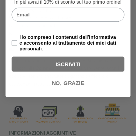
In più avrai il 10% di sconto sul tuo primo ordine!
Tagliafilo incorporato
Infila ago incorporato
Email
Sgancio del trasporto inferiore
Bobina verticale in metallo
Braccio libero
Privacy Policy
Ho compreso i contenuti dell'informativa
Vano porta accessori
e acconsento al trattamento dei miei dati
personali.
Illuminazione a LED
Acquistando una macchina per cucire Janome avrai
ISCRIVITI
accesso alla
Community Trimac
subito per te: sconti
esclusivi, formazione, tutorial, garanzia ufficiale e
NO, GRAZIE
assistenza in tutta Italia.
INFORMAZIONI AGGIUNTIVE