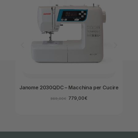
Janome 2030QDC – Macchina per Cucire
Be
779,00
€
869,00
€