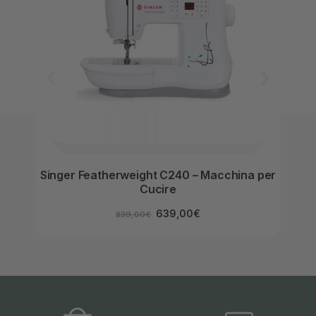
Singer Featherweight C240 – Macchina per
S
Cucire
639,00
€
839,00
€