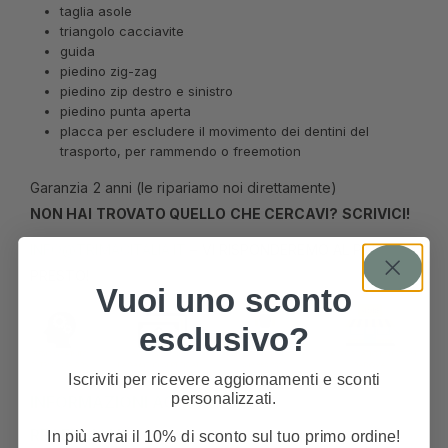
taglia asole
triangolo cacciavite
guida
piedino zig-zag
piedino zip destro e sinistro
piedino punta aperta
placca per escludere il movimento dei dentini del
trasporto, per rammendo o freemotion
Garanzia 2 anni (le ripariamo noi direttamente)
NON HAI TROVATO QUELLO CHE CERCAVI? SCRIVICI!
INFO@TRIMACITALIA.IT
– VI RISPONDEREMO AL PIÙ
PRESTO!
Vuoi uno sconto
esclusivo?
Iscriviti per ricevere aggiornamenti e sconti
personalizzati.
INFORMAZIONI AGGIUNTIVE
RECENSIONI
In più avrai il 10% di sconto sul tuo primo ordine!