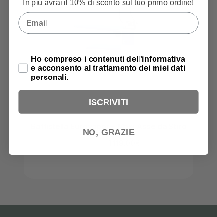
In più avrai il 10% di sconto sul tuo primo ordine!
Email
Privacy Policy
Ho compreso i contenuti dell'informativa
e acconsento al trattamento dei miei dati
personali.
ISCRIVITI
Battistella Eurovapor – Maxi Asse da Stiro
Ba
NO, GRAZIE
Piegh
1.119,00
€
1.399,00
€