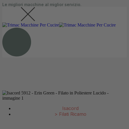
Le migliori macchine al miglior servizio.
contenuto
0
0 articoli
Isacord
>
Filati Ricamo