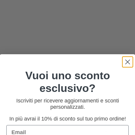
0
Vuoi uno sconto
/ 5
0 recensioni
esclusivo?
5
0
%
Iscriviti per ricevere aggiornamenti e sconti
4
0
%
personalizzati.
3
0
%
In più avrai il 10% di sconto sul tuo primo ordine!
2
0
%
Email
1
0
%