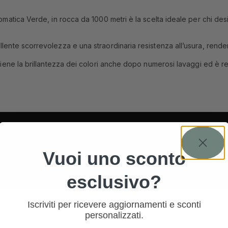
omatica Verde, in rocca da 1000 metri è la scelta ideale per chi deside
llente scorrevolezza e una straordinaria resistenza all’usura, rendend
antiene la brillantezza dei colori anche dopo numerosi lavaggi ed è r
Vuoi uno sconto
esclusivo?
Iscriviti per ricevere aggiornamenti e sconti
personalizzati.