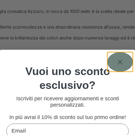
lia cromatica Azzurro, in rocca da 1000 metri è la scelta ideale per ch
llente scorrevolezza e una straordinaria resistenza all’usura, rendend
antiene la brillantezza dei colori anche dopo numerosi lavaggi ed è r
Vuoi uno sconto
esclusivo?
PRODOTTI CORRELATI
Iscriviti per ricevere aggiornamenti e sconti
personalizzati.
In più avrai il 10% di sconto sul tuo primo ordine!
Email