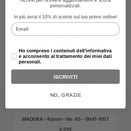
Iscriviti per ricevere aggiornamenti e sconti
personalizzati.
In più avrai il 10% di sconto sul tuo primo ordine!
Email
Privacy Policy
Ho compreso i contenuti dell'informativa
e acconsento al trattamento dei miei dati
personali.
ISCRIVITI
NO, GRAZIE
MADEIRA – Rayon – No. 40 – 9841-1057
MAD
4,99
€