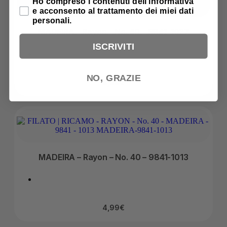
Privacy Policy
Ho compreso i contenuti dell'informativa
e acconsento al trattamento dei miei dati
personali.
MADEIRA – Rayon – No. 40 – 9841-1027
ISCRIVITI
NO, GRAZIE
4,99
€
MADEIRA – Rayon – No. 40 – 9841-1013
4,99
€