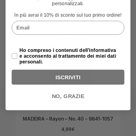
personalizzati.
In più avrai il 10% di sconto sul tuo primo ordine!
Email
Privacy Policy
Ho compreso i contenuti dell'informativa
e acconsento al trattamento dei miei dati
personali.
ISCRIVITI
NO, GRAZIE
MADEIRA – Rayon – No. 40 – 9841-1057
MA
4,99
€