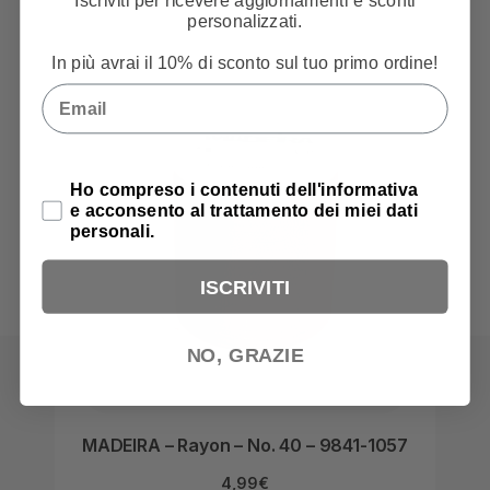
Iscriviti per ricevere aggiornamenti e sconti
personalizzati.
In più avrai il 10% di sconto sul tuo primo ordine!
Email
Privacy Policy
Ho compreso i contenuti dell'informativa
e acconsento al trattamento dei miei dati
personali.
ISCRIVITI
NO, GRAZIE
MADEIRA – Rayon – No. 40 – 9841-1057
MAD
4,99
€