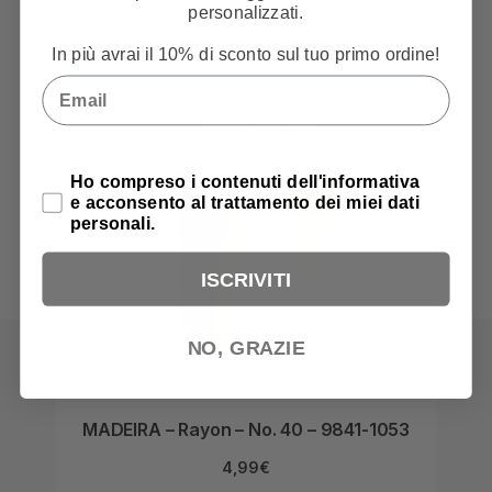
personalizzati.
In più avrai il 10% di sconto sul tuo primo ordine!
Email
Privacy Policy
Ho compreso i contenuti dell'informativa
e acconsento al trattamento dei miei dati
personali.
ISCRIVITI
NO, GRAZIE
MADEIRA – Rayon – No. 40 – 9841-1053
MAD
4,99
€