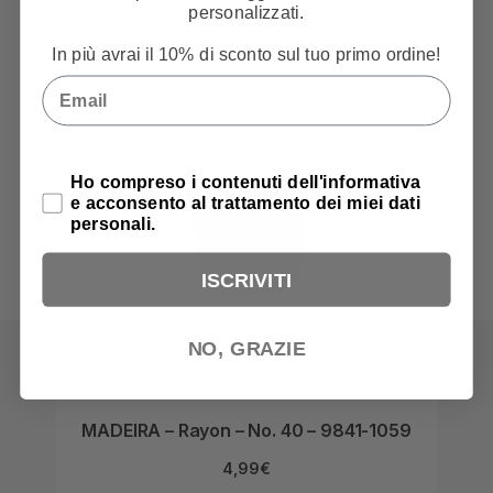
personalizzati.
In più avrai il 10% di sconto sul tuo primo ordine!
Email
Privacy Policy
Ho compreso i contenuti dell'informativa
e acconsento al trattamento dei miei dati
personali.
ISCRIVITI
NO, GRAZIE
MADEIRA – Rayon – No. 40 – 9841-1059
MA
4,99
€