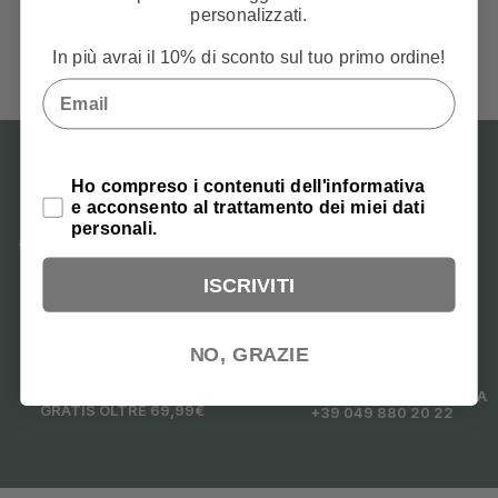
personalizzati.
4,99
€
In più avrai il 10% di sconto sul tuo primo ordine!
Email
Privacy Policy
Ho compreso i contenuti dell'informativa
e acconsento al trattamento dei miei dati
personali.
PAGAMENTI SICURI
ASSISTENZA ALL'ACQUISTO
ANCHE A RATE
+39 049 880 20 22
ISCRIVITI
NO, GRAZIE
SPEDIZIONI CON CORRIERE
ASSISTENZA POST VENDITA
GRATIS OLTRE 69,99€
+39 049 880 20 22