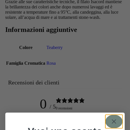
Grazie alle sue caratteristiche tecniche, il filato Isacord mantiene
la brillantezza dei colori anche dopo numerosi lavaggi ed è
resistente a temperature fino a 95°C, alla candeggina, alla luce
solare, all’acqua di mare e ai trattamenti stone-wash.
Informazioni aggiuntive
Colore
Teaberry
Famiglia Cromatica
Rosa
Recensioni dei clienti
0
/ 5
0 recensioni
5
0
%