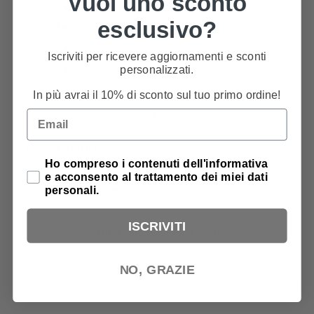
Vuoi uno sconto
4
0
%
esclusivo?
3
0
%
2
0
%
Iscriviti per ricevere aggiornamenti e sconti
1
0
%
personalizzati.
In più avrai il 10% di sconto sul tuo primo ordine!
Email
Scrivi una recensione
Recensioni
0
Privacy Policy
Ho compreso i contenuti dell'informativa
e acconsento al trattamento dei miei dati
personali.
ISCRIVITI
Ancora nessuna recensione
NO, GRAZIE