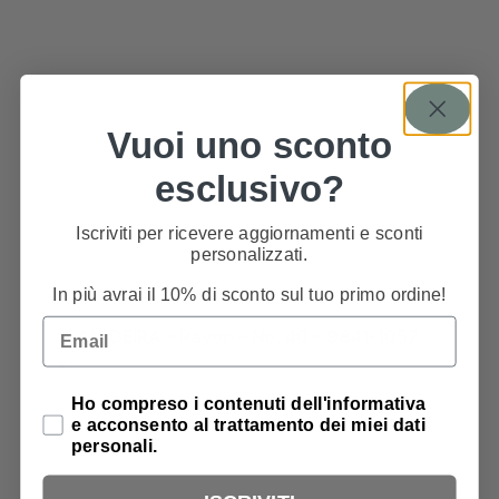
Vuoi uno sconto
esclusivo?
PRODOTTI CORRELATI
Iscriviti per ricevere aggiornamenti e sconti
personalizzati.
In più avrai il 10% di sconto sul tuo primo ordine!
Email
MADEIRA – Rayon – No. 40 – 9841-1057
Privacy Policy
Ho compreso i contenuti dell'informativa
4,99
€
e acconsento al trattamento dei miei dati
personali.