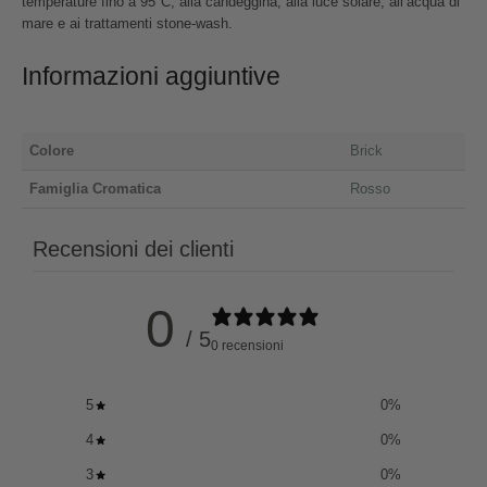
temperature fino a 95°C, alla candeggina, alla luce solare, all’acqua di
mare e ai trattamenti stone-wash.
Informazioni aggiuntive
Colore
Brick
Famiglia Cromatica
Rosso
Recensioni dei clienti
0
/ 5
0 recensioni
5
0
%
4
0
%
3
0
%