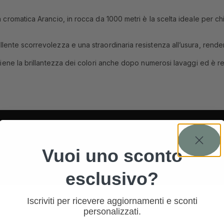
 cromatica Arancio, in rocca da 1000 metri è la scelta ideale per chi d
llente scorrevolezza e una straordinaria resistenza all’usura, rendend
antiene la brillantezza dei colori anche dopo numerosi lavaggi ed è r
Vuoi uno sconto
esclusivo?
Iscriviti per ricevere aggiornamenti e sconti
personalizzati.