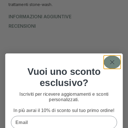
trattamenti stone-wash.
INFORMAZIONI AGGIUNTIVE
RECENSIONI
PRODOTTI CORRELATI
Vuoi uno sconto
esclusivo?
Iscriviti per ricevere aggiornamenti e sconti
personalizzati.
In più avrai il 10% di sconto sul tuo primo ordine!
Email