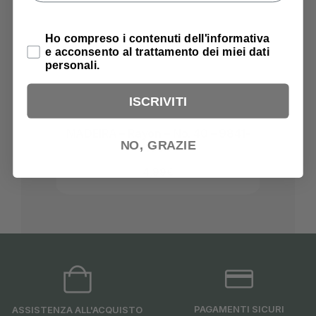
Privacy Policy
Ho compreso i contenuti dell'informativa
e acconsento al trattamento dei miei dati
personali.
ISCRIVITI
MADEIRA – Rayon – No. 40 – 9841-
MADEIRA 
NO, GRAZIE
1054
4,99
€
PAGAMENTI SICURI
ASSISTENZA ALL'ACQUISTO