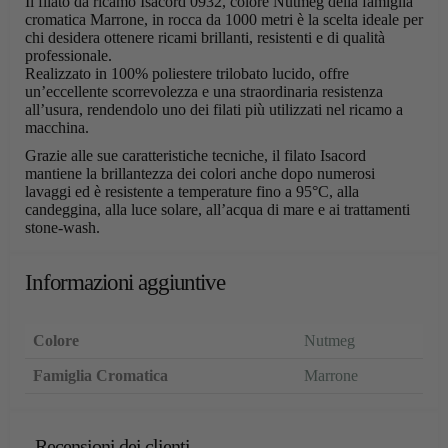
Il filato da ricamo Isacord 0932, colore Nutmeg della famiglia
cromatica Marrone, in rocca da 1000 metri è la scelta ideale per
chi desidera ottenere ricami brillanti, resistenti e di qualità
professionale.
Realizzato in 100% poliestere trilobato lucido, offre
un’eccellente scorrevolezza e una straordinaria resistenza
all’usura, rendendolo uno dei filati più utilizzati nel ricamo a
macchina.
Grazie alle sue caratteristiche tecniche, il filato Isacord
mantiene la brillantezza dei colori anche dopo numerosi
lavaggi ed è resistente a temperature fino a 95°C, alla
candeggina, alla luce solare, all’acqua di mare e ai trattamenti
stone-wash.
Informazioni aggiuntive
Colore
Nutmeg
Famiglia Cromatica
Marrone
Recensioni dei clienti