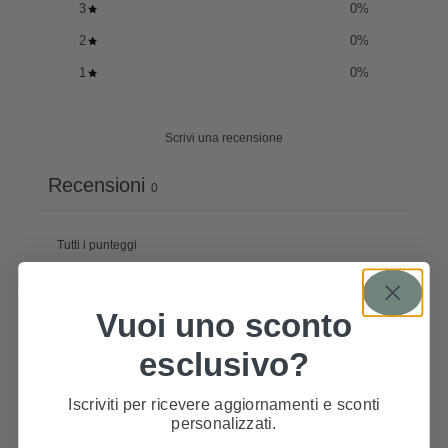
3
0
%
2
0
%
1
0
%
Scrivi una recensione
Recensioni
0
Vuoi uno sconto
Ancora nessuna recensione
esclusivo?
Iscriviti per ricevere aggiornamenti e sconti
personalizzati.