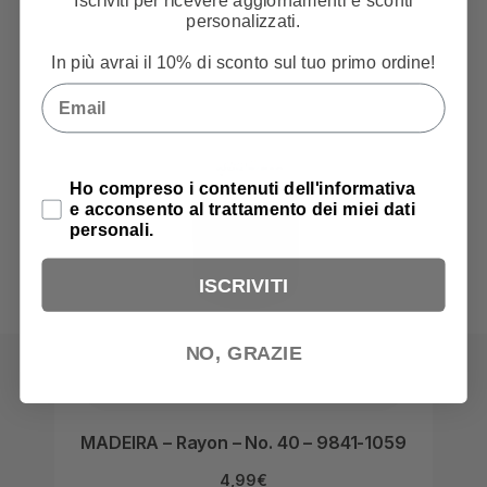
Iscriviti per ricevere aggiornamenti e sconti
personalizzati.
In più avrai il 10% di sconto sul tuo primo ordine!
Email
Privacy Policy
Ho compreso i contenuti dell'informativa
e acconsento al trattamento dei miei dati
personali.
ISCRIVITI
NO, GRAZIE
MADEIRA – Rayon – No. 40 – 9841-1059
MA
4,99
€