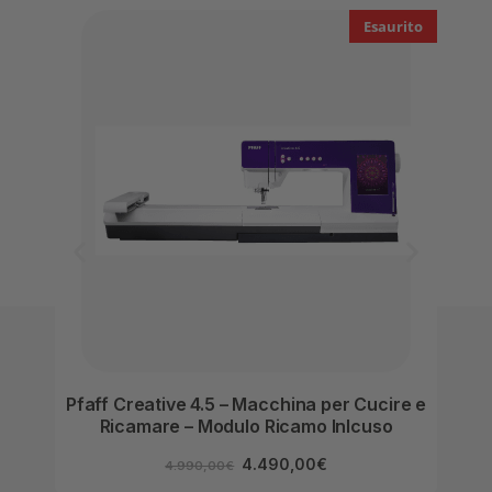
Esaurito
Pfaff Creative 4.5 – Macchina per Cucire e
Pfaff
Ricamare – Modulo Ricamo Inlcuso
4.490,00
€
4.990,00
€