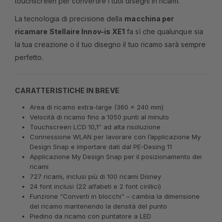
touchscreen per convertire i tuoi disegni in ricami.
La tecnologia di precisione della
macchina per
ricamare Stellaire Innov-is XE1
fa sì che qualunque sia
la tua creazione o il tuo disegno il tuo ricamo sarà sempre
perfetto.
CARATTERISTICHE IN BREVE
Area di ricamo extra-large (360 x 240 mm)
Velocità di ricamo fino a 1050 punti al minuto
Touchscreen LCD 10,1″ ad alta risoluzione
Connessione WLAN per lavorare con l’applicazione My
Design Snap e importare dati dal PE-Desing 11
Applicazione My Design Snap per il posizionamento dei
ricami
727 ricami, inclusi più di 100 ricami Disney
24 font inclusi (22 alfabeti e 2 font cirillici)
Funzione “Converti in blocchi” – cambia la dimensione
del ricamo mantenendo la densità del punto
Piedino da ricamo con puntatore a LED