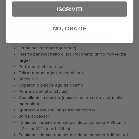
Spazzolino di pulizia
ISCRIVITI
Cacciavite (piccolo)
Cacciavite (grande)
Cacciavite a disco
NO, GRAZIE
Fermo per rocchetto (piccolo)
Fermo per rocchetto (medio) × 2 (Un fermo per
rocchetto è sulla macchina.)
Fermo per rocchetto (grande)
Inserto per rocchetto di filo (rocchetto di filo mini-extra
large)
Portarocchetto verticale
Feltro rocchetto (sulla macchina)
Retina × 2
Coperchio placca ago da ricamo
Penna a contatto (stylus)
Cestello della spolina (nessun colore sulla vite) (sulla
macchina)
Sportello della spolina (sulla macchina)
Borsa accessori
Telaio per ricamo con set per decalcomania A 36 cm ×
L 24 cm (A 14 in × L 9.5 in)
Telaio per ricamo con set per decalcomania A 18 cm × L