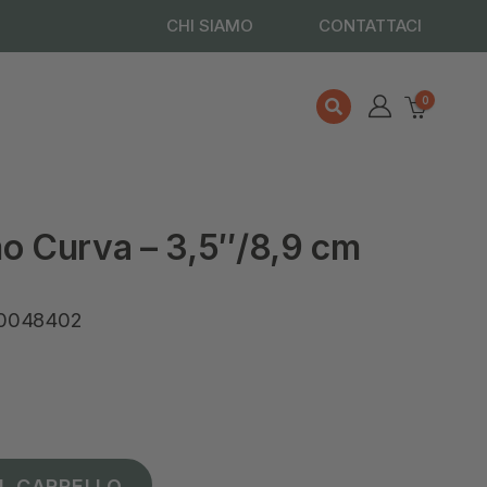
CHI SIAMO
CONTATTACI
0
mo Curva – 3,5″/8,9 cm
250048402
L CARRELLO