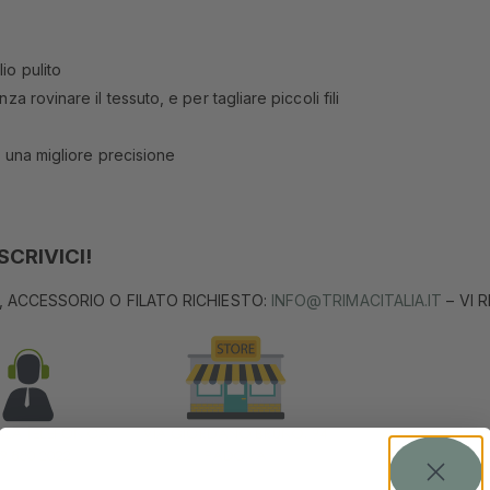
io pulito
za rovinare il tessuto, e per tagliare piccoli fili
re una migliore precisione
CRIVICI!
, ACCESSORIO O FILATO RICHIESTO:
INFO@TRIMACITALIA.IT
– VI 