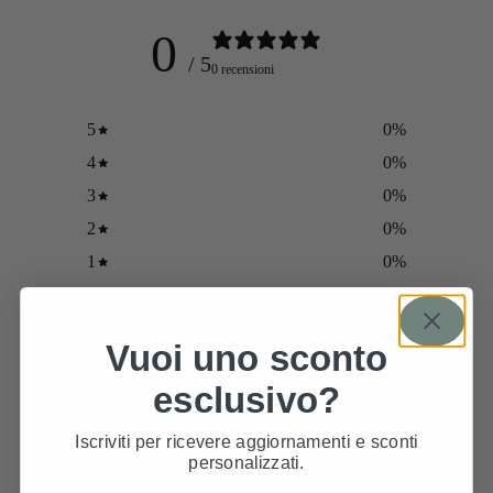
0
/ 5
0 recensioni
5
0
%
4
0
%
3
0
%
2
0
%
1
0
%
Scrivi una recensione
Vuoi uno sconto
Recensioni
0
esclusivo?
Iscriviti per ricevere aggiornamenti e sconti
personalizzati.