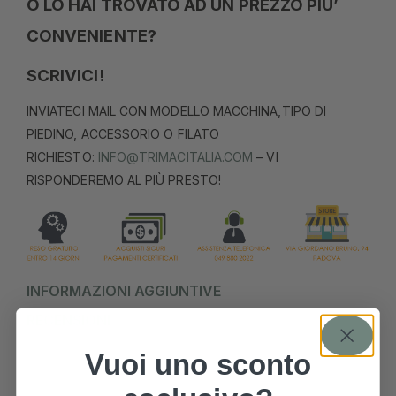
O LO HAI TROVATO AD UN PREZZO PIU’
CONVENIENTE?
SCRIVICI!
INVIATECI MAIL CON MODELLO MACCHINA,TIPO DI
PIEDINO, ACCESSORIO O FILATO
RICHIESTO:
INFO@TRIMACITALIA.COM
– VI
RISPONDEREMO AL PIÙ PRESTO!
INFORMAZIONI AGGIUNTIVE
RECENSIONI
Vuoi uno sconto