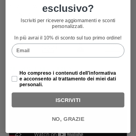
esclusivo?
INVIATECI MAIL CON MODELLO MACCHINA,TIPO DI
PIEDINO, ACCESSORIO O FILATO
Iscriviti per ricevere aggiornamenti e sconti
RICHIESTO:
INFO@TRIMACITALIA.IT
– VI RISPONDEREMO
personalizzati.
AL PIÙ PRESTO!
In più avrai il 10% di sconto sul tuo primo ordine!
Email
INFORMAZIONI AGGIUNTIVE
Privacy Policy
Ho compreso i contenuti dell'informativa
RECENSIONI
e acconsento al trattamento dei miei dati
personali.
ISCRIVITI
NO, GRAZIE