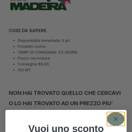
COSE DA SAPERE
Disponibilità immediata: 5 pz.
Prodotto nuovo
TEMPI DI CONSEGNA: 1/3 GIORNI
Prezzi iva inclusa
Consegna €6,90
100 MT
NON HAI TROVATO QUELLO CHE CERCAVI
O LO HAI TROVATO AD UN PREZZO PIU’
CONVENIENTE?
Vuoi uno sconto
SCRIVICI!