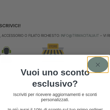
CRIVICI!
, ACCESSORIO O FILATO RICHIESTO:
INFO@TRIMACITALIA.IT
– VI 
Vuoi uno sconto
 dalle caratteristiche di luminosità del monitor pc o smartphone.
esclusivo?
Iscriviti per ricevere aggiornamenti e sconti
personalizzati.
In più avrai il 10% di sconto sul tuo primo ordine!