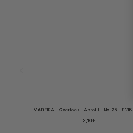
MADEIRA – Overlock – Aerofil – No. 35 – 913
3,10
€