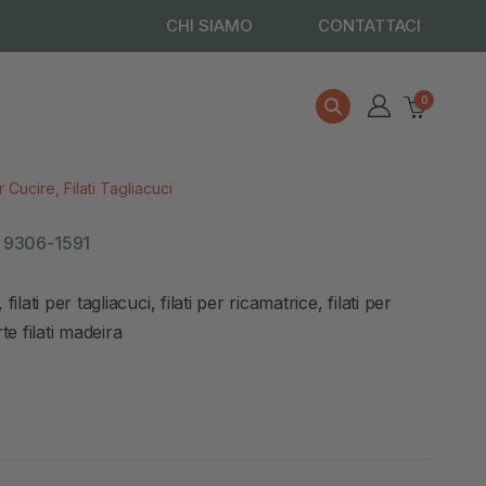
CHI SIAMO
CONTATTACI
0
er Cucire
,
Filati Tagliacuci
– 9306-1591
ilati per tagliacuci, filati per ricamatrice, filati per
te filati madeira