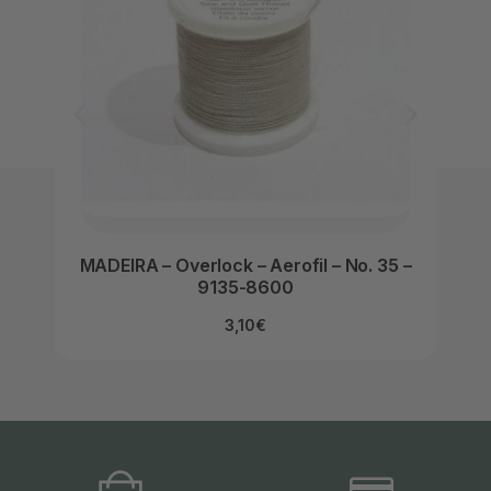
MADEIRA – Overlock – Aerofil – No. 35 –
MADEI
9135-8600
3,10
€