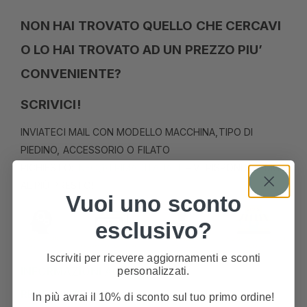
NON HAI TROVATO QUELLO CHE CERCAVI
O LO HAI TROVATO AD UN PREZZO PIU’
CONVENIENTE?
SCRIVICI!
INVIATECI MAIL CON MODELLO MACCHINA,TIPO DI
PIEDINO, ACCESSORIO O FILATO
RICHIESTO:
INFO@TRIMACITALIA.IT
– VI RISPONDEREMO
AL PIÙ PRESTO!
Vuoi uno sconto
esclusivo?
Iscriviti per ricevere aggiornamenti e sconti
personalizzati.
INFORMAZIONI AGGIUNTIVE
RECENSIONI
In più avrai il 10% di sconto sul tuo primo ordine!