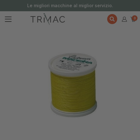
contenuto
Le migliori macchine al miglior servizio.
0