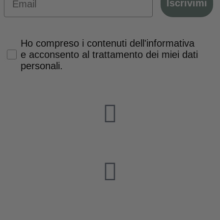
Iscrivimi
Privacy Policy
Ho compreso i contenuti dell'informativa
e acconsento al trattamento dei miei dati
personali.
Via G. Bruno, 94
Padova 35124 - Italia
Lunedì-Venerdì 9-12.30 | 15.30-19
Sabato 9-13
Chi Siamo