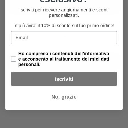
Iscriviti per ricevere aggiornamenti e sconti
personalizzati.
MADEIRA – Overlock – Aerofil – No. 35 – 9135-8020
In più avrai il 10% di sconto sul tuo primo ordine!
Email
3,10
€
Privacy Policy
Ho compreso i contenuti dell'informativa
e acconsento al trattamento dei miei dati
personali.
Iscriviti
MADEIRA – Overlock – Aerofil – No.120 – 9125-9055
3,10
€
No, grazie
Assistenza all'acquisto
+39 049 880 20 22