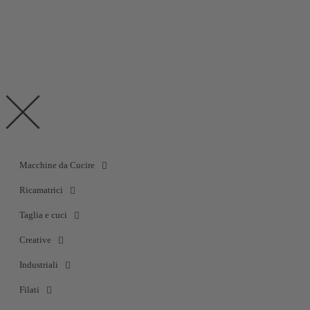
Termini e condizioni di vendita
Garanzia e Diritto di Recesso
Trimac Italia s.r.l. © 2019 Tutti i Diritti Riservati - Partita IVA IT05229080287 -
Powered by
AJepCom
Macchine da Cucire
Ricamatrici
Taglia e cuci
Creative
Industriali
Filati