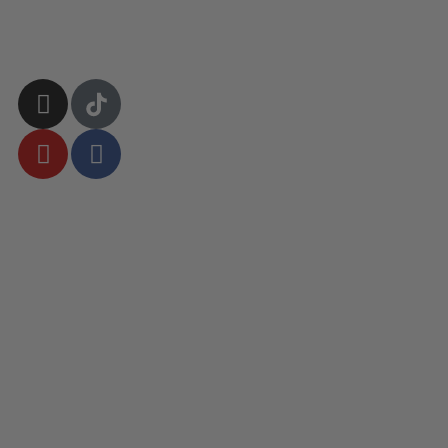
Contattaci
Account
Wishlist
Preventivi
Tracking Ordini
Privacy Policy
Cookie Policy