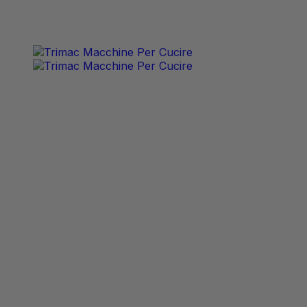
contenuto
Le migliori macchine al miglior servizio.
0 articoli
0