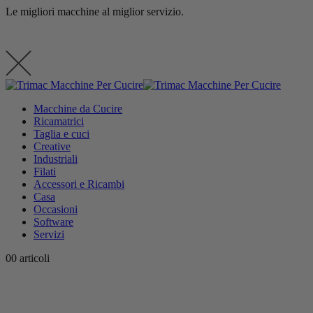
Le migliori macchine al miglior servizio.
contenuto
Macchine da Cucire
Ricamatrici
Taglia e cuci
Creative
Industriali
Filati
Accessori e Ricambi
Casa
Occasioni
Software
Servizi
0
0 articoli