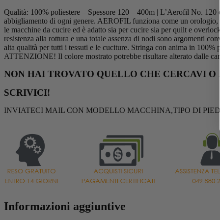
Qualità: 100% poliestere – Spessore 120 – 400m | L’Aerofil No. 120 è u
abbigliamento di ogni genere. AEROFIL funziona come un orologio, senz
le macchine da cucire ed è adatto sia per cucire sia per quilt e overlock
resistenza alla rottura e una totale assenza di nodi sono argomenti con
alta qualità per tutti i tessuti e le cuciture. Stringa con anima in 100% 
ATTENZIONE! Il colore mostrato potrebbe risultare alterato dalle cara
NON HAI TROVATO QUELLO CHE CERCAVI O 
SCRIVICI!
INVIATECI MAIL CON MODELLO MACCHINA,TIPO DI PIED
Informazioni aggiuntive