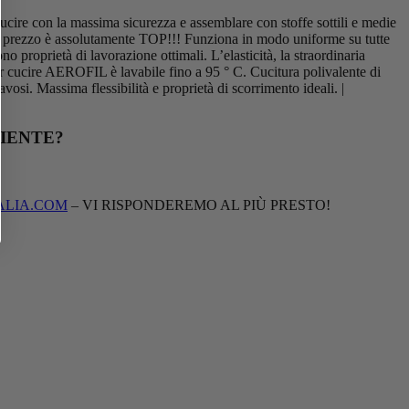
ucire con la massima sicurezza e assemblare con stoffe sottili e medie
à / prezzo è assolutamente TOP!!! Funziona in modo uniforme su tutte
no proprietà di lavorazione ottimali. L’elasticità, la straordinaria
per cucire AEROFIL è lavabile fino a 95 ° C. Cucitura polivalente di
avosi. Massima flessibilità e proprietà di scorrimento ideali. |
IENTE?
ALIA.COM
– VI RISPONDEREMO AL PIÙ PRESTO!