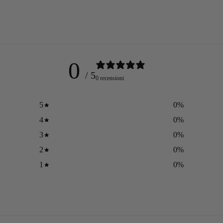
0
/ 5
0 recensioni
5
0
%
4
0
%
3
0
%
2
0
%
1
0
%