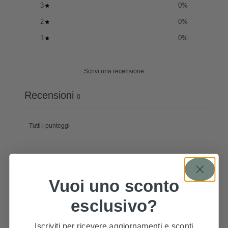
3
0
%
2
0
%
1
0
%
Scrivi una recensione
Recensioni
0
Ancora nessuna recensione
Vuoi uno sconto
esclusivo?
Iscriviti per ricevere aggiornamenti e sconti