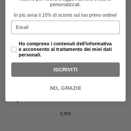
personalizzati.
In più avrai il 10% di sconto sul tuo primo ordine!
Email
Privacy Policy
Ho compreso i contenuti dell'informativa
PRODOTTI CORRELATI
e acconsento al trattamento dei miei dati
personali.
ISCRIVITI
NO, GRAZIE
MADEIRA – Overlock – Aerofil – No. 35 – 9135-
9160
3,10
€