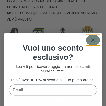
INVIATECI MAIL CON MODELLO MACCHINA,TIPO DI
PIEDINO, ACCESSORIO O FILATO
RICHIESTO:
INFO@TRIMACITALIA.IT
– VI RISPONDEREMO
AL PIÙ PRESTO!
Vuoi uno sconto
INFORMAZIONI AGGIUNTIVE
esclusivo?
RECENSIONI
Iscriviti per ricevere aggiornamenti e sconti
personalizzati.
In più avrai il 10% di sconto sul tuo primo ordine!
Email