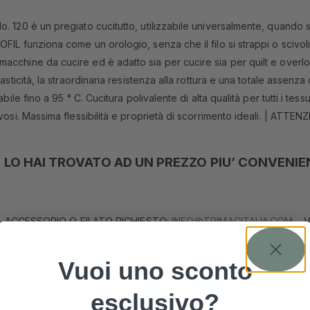
No. 120 è un pregiato cucitutto, utilizzabile universalmente, quand
FIL funziona come un orologio, senza che il filo si strappi o scivoli 
acchine da cucire ed è adatto sia per cucire sia per quilt e overloc
lasticità, la straordinaria resistenza alla rottura e una totale asse
abile fino a 95 ° C. Cucitura polivalente di alta qualità per tutti i te
vosi. Massima flessibilità e proprietà di scorrimento ideali. | ATTENZ
 LO HAI TROVATO AD UN PREZZO PIU’ CONVENIE
, ACCESSORIO O FILATO RICHIESTO:
INFO@TRIMACITALIA.COM
– V
Vuoi uno sconto
esclusivo?