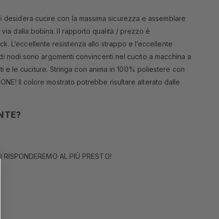
o si desidera cucire con la massima sicurezza e assemblare
via dalla bobina. Il rapporto qualità / prezzo è
k. L’eccellente resistenza allo strappo e l’eccellente
nza di nodi sono argomenti convincenti nel cucito a macchina a
ssuti e le cuciture. Stringa con anima in 100% poliestere con
IONE! Il colore mostrato potrebbe risultare alterato dalle
NTE?
I RISPONDEREMO AL PIÙ PRESTO!