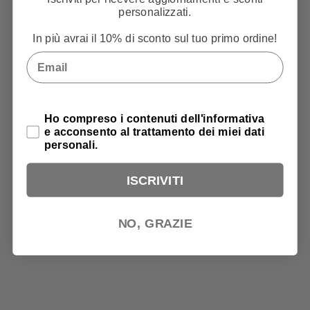
personalizzati.
In più avrai il 10% di sconto sul tuo primo ordine!
Scrivi una recensione
Email
Recensioni
0
Privacy Policy
Ho compreso i contenuti dell'informativa
e acconsento al trattamento dei miei dati
personali.
ISCRIVITI
Ancora nessuna recensione
NO, GRAZIE