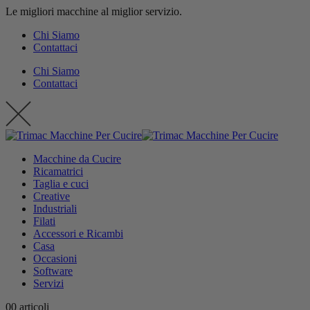
Le migliori macchine al miglior servizio.
contenuto
Chi Siamo
Contattaci
Chi Siamo
Contattaci
Macchine da Cucire
Ricamatrici
Taglia e cuci
Creative
Industriali
Filati
Accessori e Ricambi
Casa
Occasioni
Software
Servizi
0
0 articoli