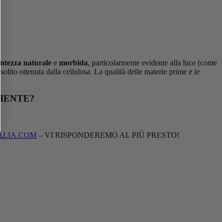
entezza naturale
e
morbida
, particolarmente evidente alla luce (come
olito ottenuta dalla cellulosa. La qualità delle materie prime e le
IENTE?
ALIA.COM
– VI RISPONDEREMO AL PIÙ PRESTO!