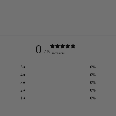
0
/ 5
0 recensioni
5
0
%
4
0
%
3
0
%
2
0
%
1
0
%