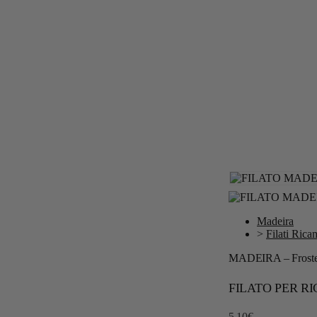
Madeira
>
Filati Rica
MADEIRA – Frosted
FILATO PER R
5,10
€