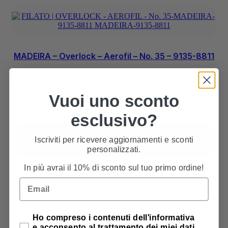
MADEIRA – Overlock – Aerofil – No. 35 – 9135-8811
Vuoi uno sconto
3,10
€
esclusivo?
Iscriviti per ricevere aggiornamenti e sconti
personalizzati.
In più avrai il 10% di sconto sul tuo primo ordine!
MADEIRA – Overlock – Aerofil – No. 35 – 9135-8704
Email
3,10
€
Privacy Policy
Ho compreso i contenuti dell'informativa
e acconsento al trattamento dei miei dati