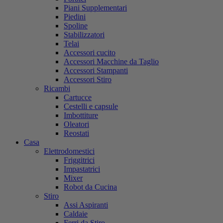
Piani Supplementari
Piedini
Spoline
Stabilizzatori
Telai
Accessori cucito
Accessori Macchine da Taglio
Accessori Stampanti
Accessori Stiro
Ricambi
Cartucce
Cestelli e capsule
Imbottiture
Oleatori
Reostati
Casa
Elettrodomestici
Friggitrici
Impastatrici
Mixer
Robot da Cucina
Stiro
Assi Aspiranti
Caldaie
Ferri da Stiro