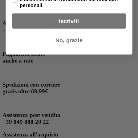
personali.
Iscriviti
Assistenza all'acquisto
+39 049 880 20 22
No, grazie
Pagamenti sicuri
anche a rate
Spedizioni con corriere
gratis oltre 69,99€
Assistenza post vendita
+39 049 880 20 22
Assistenza all'acquisto