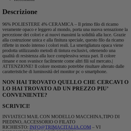
Descrizione
96% POLIESTERE 4% CERAMICA – Il primo filo di ricamo
veramente opaco e leggero al mondo, porta una nuova sensazione la
percezione dei colori e ai nuovi massimi la solidità alla luce. Grazie
alla costruzione unica e alla finitura speciale, questo filo da ricamo
riflette in modo intenso i colori reali. La smerigliatura opaca viene
prodotta utilizzando metodi di tintura esclusivi, ottenendo una
qualità di resistenza alla luce complessiva senza pari. Il colore
rimane e non svanisce facilmente come altri fili sul mercato.|
ATTENZIONE! Il colore mostrato potrebbe risultare alterato dalle
caratteristiche di luminosità del monitor pc o smartphone.
NON HAI TROVATO QUELLO CHE CERCAVI O
LO HAI TROVATO AD UN PREZZO PIU’
CONVENIENTE?
SCRIVICI!
INVIATECI MAIL CON MODELLO MACCHINA,TIPO DI
PIEDINO, ACCESSORIO O FILATO
RICHIESTO:
INFO@TRIMACITALIA.COM
– VI