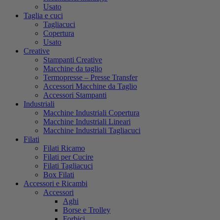
Usato
Taglia e cuci
Tagliacuci
Copertura
Usato
Creative
Stampanti Creative
Macchine da taglio
Termopresse – Presse Transfer
Accessori Macchine da Taglio
Accessori Stampanti
Industriali
Macchine Industriali Copertura
Macchine Industriali Lineari
Macchine Industriali Tagliacuci
Filati
Filati Ricamo
Filati per Cucire
Filati Tagliacuci
Box Filati
Accessori e Ricambi
Accessori
Aghi
Borse e Trolley
Forbici