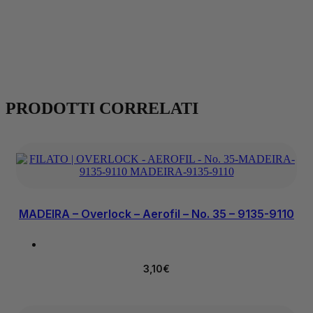
PRODOTTI CORRELATI
MADEIRA – Overlock – Aerofil – No. 35 – 9135-9110
3,10
€