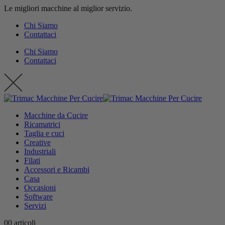
Le migliori macchine al miglior servizio.
contenuto
Chi Siamo
Contattaci
Chi Siamo
Contattaci
Macchine da Cucire
Ricamatrici
Taglia e cuci
Creative
Industriali
Filati
Accessori e Ricambi
Casa
Occasioni
Software
Servizi
0
0 articoli