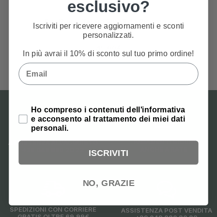
esclusivo?
Brother – Telaio Small da Ricamo –
Brother 
Iscriviti per ricevere aggiornamenti e sconti
20×60 mm
In
personalizzati.
45,00
€
In più avrai il 10% di sconto sul tuo primo ordine!
Email
Privacy Policy
Ho compreso i contenuti dell'informativa
e acconsento al trattamento dei miei dati
personali.
PAGAMENTI SICURI
ASSISTENZA ALL'ACQUISTO
ANCHE A RATE
+39 049 880 20 22
ISCRIVITI
NO, GRAZIE
SPEDIZIONI CON CORRIERE
ASSISTENZA POST VENDITA
GRATIS OLTRE 69,99€