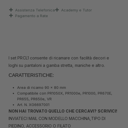
Assistenza Telefonica
Academy e Tutor
Pagamento a Rate
l set PRCL1 consente di ricamare con facilità decori e
loghi su pantaloni a gamba stretta, maniche e altro.
CARATTERISTICHE:
Area di ricamo 90 x 80 mm
Compatibile con PR1050X, PR1000e, PR1000, PR670E,
PR655, PR650e, VR
Art. N. XG6697001
NON HAI TROVATO QUELLO CHE CERCAVI? SCRIVICI!
INVIATECI MAIL CON MODELLO MACCHINA,TIPO DI
PIEDINO, ACCESSORIO O FILATO