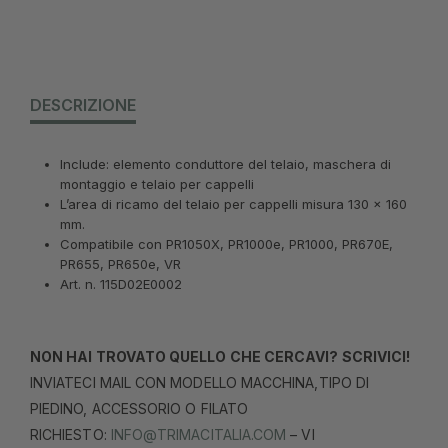
DESCRIZIONE
Include: elemento conduttore del telaio, maschera di
montaggio e telaio per cappelli
L’area di ricamo del telaio per cappelli misura 130 x 160
mm.
Compatibile con PR1050X, PR1000e, PR1000, PR670E,
PR655, PR650e, VR
Art. n. 115D02E0002
NON HAI TROVATO QUELLO CHE CERCAVI? SCRIVICI!
INVIATECI MAIL CON MODELLO MACCHINA,TIPO DI
PIEDINO, ACCESSORIO O FILATO
RICHIESTO:
INFO@TRIMACITALIA.COM
– VI