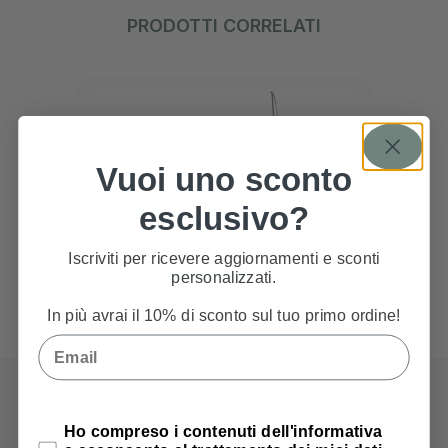
PRODOTTI CORRELATI
Vuoi uno sconto
esclusivo?
Iscriviti per ricevere aggiornamenti e sconti
personalizzati.
In più avrai il 10% di sconto sul tuo primo ordine!
Email
Privacy Policy
Ho compreso i contenuti dell'informativa
Battistella Eurovapor – Asse da Stiro
B