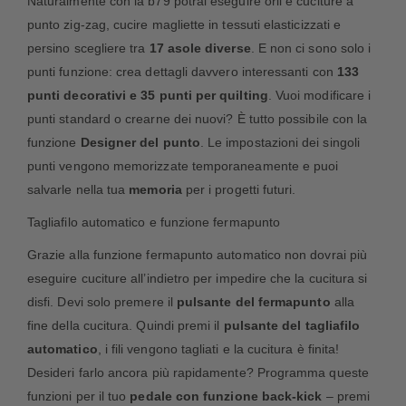
Naturalmente con la b79 potrai eseguire orli e cuciture a
punto zig-zag, cucire magliette in tessuti elasticizzati e
persino scegliere tra
17 asole diverse
. E non ci sono solo i
punti funzione: crea dettagli davvero interessanti con
133
punti decorativi e 35 punti per quilting
. Vuoi modificare i
punti standard o crearne dei nuovi? È tutto possibile con la
funzione
Designer del punto
. Le impostazioni dei singoli
punti vengono memorizzate temporaneamente e puoi
salvarle nella tua
memoria
per i progetti futuri.
Tagliafilo automatico e funzione fermapunto
Grazie alla funzione fermapunto automatico non dovrai più
eseguire cuciture all’indietro per impedire che la cucitura si
disfi. Devi solo premere il
pulsante del fermapunto
alla
fine della cucitura. Quindi premi il
pulsante del tagliafilo
automatico
, i fili vengono tagliati e la cucitura è finita!
Desideri farlo ancora più rapidamente? Programma queste
funzioni per il tuo
pedale con funzione back-kick
– premi