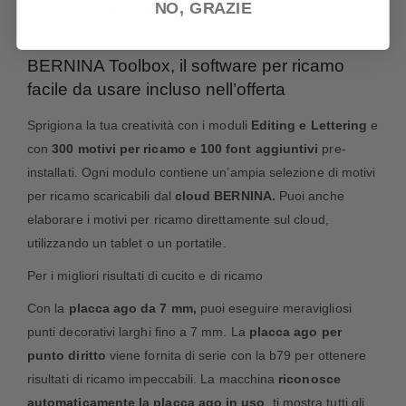
NO, GRAZIE
parte dei
formati di motivi per ricamo
: non dovrai più
ricorrere a un software per convertire i file.
BERNINA Toolbox, il software per ricamo
facile da usare incluso nell’offerta
Sprigiona la tua creatività con i moduli
Editing e Lettering
e
con
300 motivi per ricamo e 100 font aggiuntivi
pre-
installati. Ogni modulo contiene un’ampia selezione di motivi
per ricamo scaricabili dal
cloud BERNINA.
Puoi anche
elaborare i motivi per ricamo direttamente sul cloud,
utilizzando un tablet o un portatile.
Per i migliori risultati di cucito e di ricamo
Con la
placca ago da 7 mm,
puoi eseguire meravigliosi
punti decorativi larghi fino a 7 mm. La
placca ago per
punto diritto
viene fornita di serie con la b79 per ottenere
risultati di ricamo impeccabili. La macchina
riconosce
automaticamente la placca ago in uso
, ti mostra tutti gli