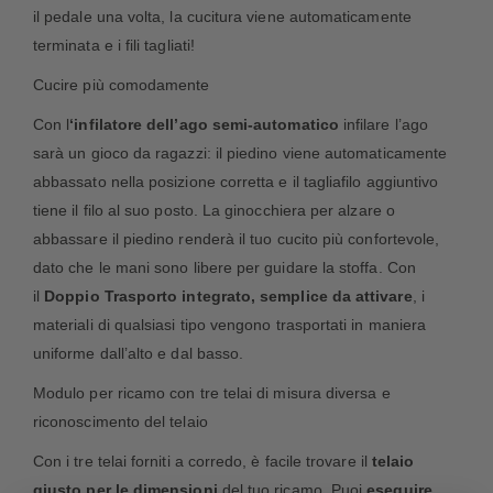
il pedale una volta, la cucitura viene automaticamente
terminata e i fili tagliati!
Cucire più comodamente
Con l
‘infilatore dell’ago semi-automatico
infilare l’ago
sarà un gioco da ragazzi: il piedino viene automaticamente
abbassato nella posizione corretta e il tagliafilo aggiuntivo
tiene il filo al suo posto. La ginocchiera per alzare o
abbassare il piedino renderà il tuo cucito più confortevole,
dato che le mani sono libere per guidare la stoffa. Con
il
Doppio Trasporto integrato, semplice da attivare
, i
materiali di qualsiasi tipo vengono trasportati in maniera
uniforme dall’alto e dal basso.
Modulo per ricamo con tre telai di misura diversa e
riconoscimento del telaio
Con i tre telai forniti a corredo, è facile trovare il
telaio
giusto per le dimensioni
del tuo ricamo. Puoi
eseguire