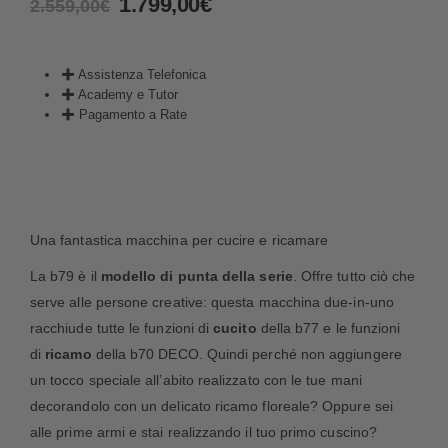
1.799,00
€
2.559,00
€
Assistenza Telefonica
Academy e Tutor
Pagamento a Rate
Una fantastica macchina per cucire e ricamare
La b79 è il
modello di punta della serie
. Offre tutto ciò che
serve alle persone creative: questa macchina due-in-uno
racchiude tutte le funzioni di
cucito
della b77 e le funzioni
di
ricamo
della b70 DECO. Quindi perché non aggiungere
un tocco speciale all’abito realizzato con le tue mani
decorandolo con un delicato ricamo floreale? Oppure sei
alle prime armi e stai realizzando il tuo primo cuscino?